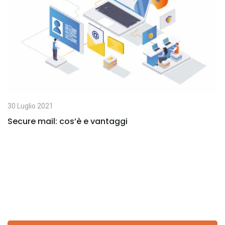
E
m
a
i
l
30 Luglio 2021
Secure mail: cos’è e vantaggi