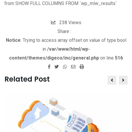
from SHOW FULL COLUMNS FROM `wp_mlw_results`
238
Views
Share :
Notice
: Trying to access array offset on value of type bool
in
/var/www/html/wp-
content/themes/digeco/inc/general.php
on line
516
W
S
P
h
h
r
Related Post
a
a
i
t
r
n
s
e
t
a
v
p
i
p
a