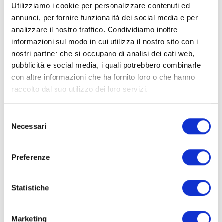
Utilizziamo i cookie per personalizzare contenuti ed
annunci, per fornire funzionalità dei social media e per
analizzare il nostro traffico. Condividiamo inoltre
informazioni sul modo in cui utilizza il nostro sito con i
nostri partner che si occupano di analisi dei dati web,
pubblicità e social media, i quali potrebbero combinarle
con altre informazioni che ha fornito loro o che hanno
raccolto dal suo utilizzo dei loro servizi.
S
Necessari
e
l
Dichiaro di aver preso visione e di accettare
e
l'
informativa privacy
Preferenze
z
i
Invia
o
Statistiche
n
e
Marketing