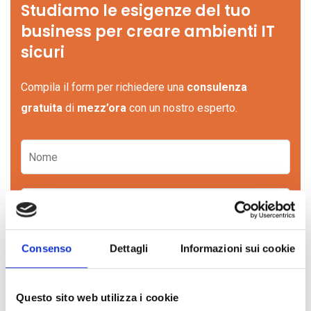
Studiamo le esigenze del tuo
business per creare ambienti IT
sicuri
Compila il form per richiedere una
consulenza
gratuita
di
mezz’ora
con un nostro esperto.
Consenso
Dettagli
Informazioni sui cookie
Questo sito web utilizza i cookie