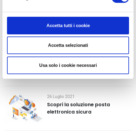
d
e
l
c
Accetta tutti i cookie
o
Ultimi post
n
s
Accetta selezionati
e
30 Luglio 2021
n
Secure mail: cos’è e vantaggi
Usa solo i cookie necessari
s
o
26 Luglio 2021
Scopri la soluzione posta
elettronica sicura