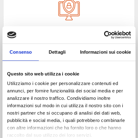
Data Loss Prevention
Proteggi i tuoi dati e salvaguarda la tua azienda
Consenso
Dettagli
Informazioni sui cookie
dalla perdita di dati sensibili
Questo sito web utilizza i cookie
Scopri di più
Utilizziamo i cookie per personalizzare contenuti ed
annunci, per fornire funzionalità dei social media e per
analizzare il nostro traffico. Condividiamo inoltre
informazioni sul modo in cui utilizza il nostro sito con i
nostri partner che si occupano di analisi dei dati web,
pubblicità e social media, i quali potrebbero combinarle
con altre informazioni che ha fornito loro o che hanno
raccolto dal suo utilizzo dei loro servizi.