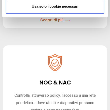
Fornisci alla tua azienda il più alto grado di
n
Usa solo i cookie necessari
s
sicurezza possibile
o
Scopri di più
NOC & NAC
Controlla, attraverso policy, l'accesso a una rete
per definire dove utenti e dispositivi possono