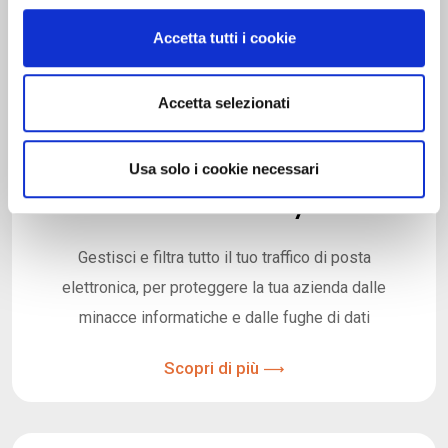
l
c
Accetta tutti i cookie
o
n
s
Accetta selezionati
e
n
Usa solo i cookie necessari
s
o
Email Security
Gestisci e filtra tutto il tuo traffico di posta
elettronica, per proteggere la tua azienda dalle
minacce informatiche e dalle fughe di dati
Scopri di più