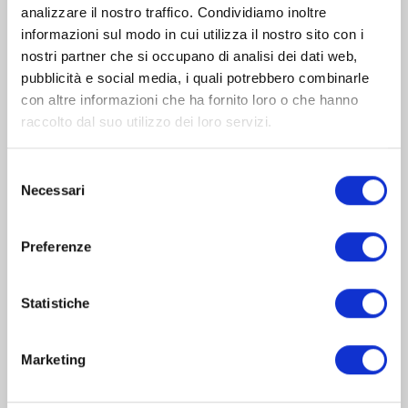
analizzare il nostro traffico. Condividiamo inoltre
Scopri di più
informazioni sul modo in cui utilizza il nostro sito con i
nostri partner che si occupano di analisi dei dati web,
pubblicità e social media, i quali potrebbero combinarle
con altre informazioni che ha fornito loro o che hanno
raccolto dal suo utilizzo dei loro servizi.
S
Necessari
e
Virtual Private Cloud
l
e
Preferenze
z
Mantieni il controllo completo, garantendo una
i
maggiore sicurezza e una migliore continuità
o
Statistiche
operativa rispetto ad un public cloud
n
e
Marketing
Scopri di più
d
e