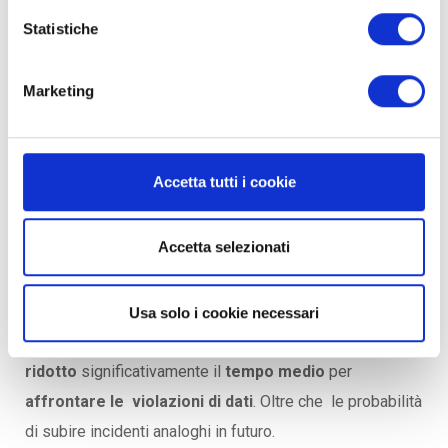
i
informatica. TechnoInside mette a disposizione dei
o
Statistiche
n
consulenti che ti forniranno tutti i chiarimenti di cui hai
e
bisogno!
Marketing
d
e
l
c
Integrare Business Continuity e
Accetta tutti i cookie
Cyber Security
o
n
s
Accetta selezionati
Un recente studio condotto dal Ponemon Institute sul
e
costo dei data breach, evidenzia come le
n
organizzazioni che associano la Cyber
Usa solo i cookie necessari
s
Security al Business Continuity Management,
hanno
o
ridotto
significativamente il
tempo medio
per
affrontare le violazioni di dati
. Oltre che le probabilità
di subire incidenti analoghi in futuro.