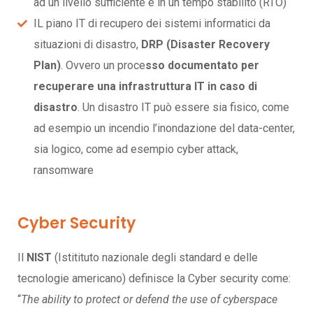
ad un livello sufficiente e in un tempo stabilito (RTO)
IL piano IT di recupero dei sistemi informatici da
situazioni di disastro,
DRP (Disaster Recovery
Plan)
. Ovvero un proce
sso documentato per
recuperare una infrastruttura IT in caso di
disastro
. Un disastro IT può essere sia fisico, come
ad esempio un incendio l’inondazione del data-center,
sia logico, come ad esempio cyber attack,
ransomware
Cyber Security
Il
NIST
(Istitituto nazionale degli standard e delle
tecnologie americano) definisce la Cyber security come:
“
The ability to protect or defend the use of cyberspace