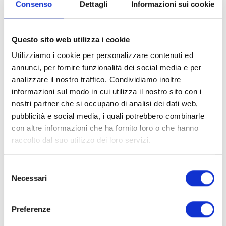
Consenso
Dettagli
Informazioni sui cookie
dei servizi di trattamento”, e più avanti “la capacità di
ripristinare tempestivamente la disponibilità”.
Questo sito web utilizza i cookie
A ciò si aggiunge, nell’ambito la notifica delle violazioni
Utilizziamo i cookie per personalizzare contenuti ed
di sicurezza (Art. 33), l’obbligo per le organizzazioni di
annunci, per fornire funzionalità dei social media e per
analizzare il nostro traffico. Condividiamo inoltre
informare le autorità di controllo entro 72 ore dal
informazioni sul modo in cui utilizza il nostro sito con i
momento in cui si viene a conoscenza di una violazione
nostri partner che si occupano di analisi dei dati web,
di sicurezza, pena l’applicazione di pesanti sanzioni.
pubblicità e social media, i quali potrebbero combinarle
con altre informazioni che ha fornito loro o che hanno
Alla luce di quanto detto ne consegue che
uno scenario
raccolto dal suo utilizzo dei loro servizi.
di rischio cyber
deve essere sempre
considerato nel
corso di un progetto di gestione della Business
S
Necessari
e
Continuity.
In particolare nelle fasi BIA e Risk
l
Assessment, e quindi nella stesura del BCP.
e
Preferenze
z
Scegli dei professionisti per la gestione della sicurezza