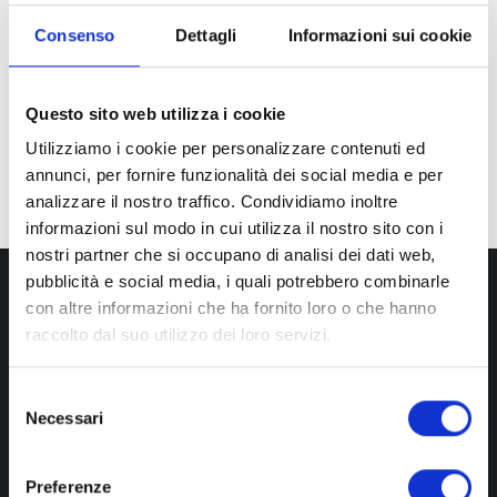
Consenso
Dettagli
Informazioni sui cookie
1
2
3
4
5
6
9
Questo sito web utilizza i cookie
Utilizziamo i cookie per personalizzare contenuti ed
annunci, per fornire funzionalità dei social media e per
analizzare il nostro traffico. Condividiamo inoltre
informazioni sul modo in cui utilizza il nostro sito con i
nostri partner che si occupano di analisi dei dati web,
pubblicità e social media, i quali potrebbero combinarle
con altre informazioni che ha fornito loro o che hanno
raccolto dal suo utilizzo dei loro servizi.
S
Necessari
e
+390289952900
l
e
Preferenze