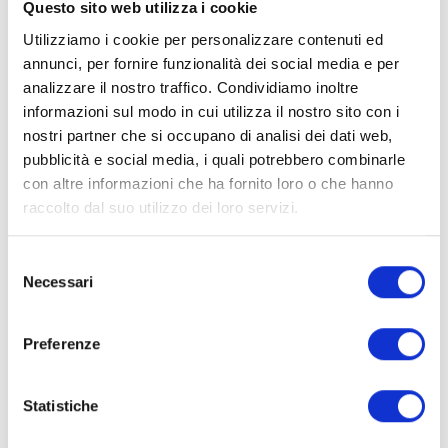
Questo sito web utilizza i cookie
Utilizziamo i cookie per personalizzare contenuti ed
annunci, per fornire funzionalità dei social media e per
analizzare il nostro traffico. Condividiamo inoltre
informazioni sul modo in cui utilizza il nostro sito con i
nostri partner che si occupano di analisi dei dati web,
pubblicità e social media, i quali potrebbero combinarle
con altre informazioni che ha fornito loro o che hanno
raccolto dal suo utilizzo dei loro servizi.
S
Necessari
Dichiaro di aver preso visione e di accettare
e
l
l'
informativa privacy
e
Preferenze
z
Invia
i
o
Statistiche
n