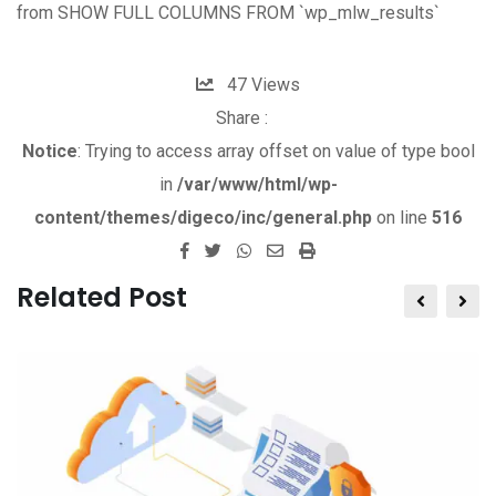
from SHOW FULL COLUMNS FROM `wp_mlw_results`
47
Views
Share :
Notice
: Trying to access array offset on value of type bool
in
/var/www/html/wp-
content/themes/digeco/inc/general.php
on line
516
W
S
P
h
h
r
Related Post
a
a
i
t
r
n
s
e
t
a
v
p
i
p
a