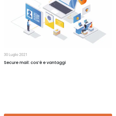
E
m
a
i
l
30 Luglio 2021
Secure mail: cos’è e vantaggi