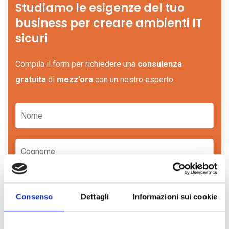
Studiamo le esigenze del tuo
business per creare ambienti IT
sicuri
Compila il form per richiedere una
consulenza
gratuita
di
mezz’ora
con un nostro esperto.
Consenso
Dettagli
Informazioni sui cookie