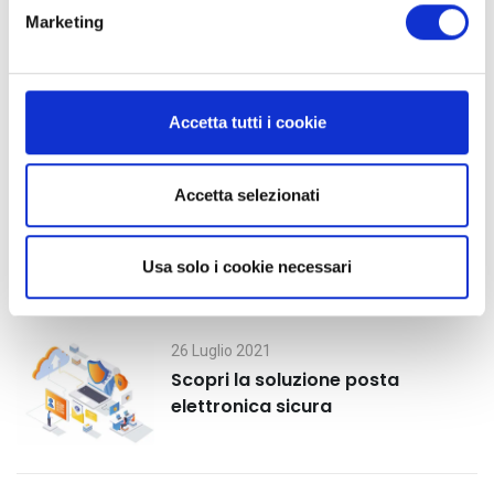
e
Marketing
d
e
l
c
Accetta tutti i cookie
Ultimi post
o
n
30 Luglio 2021
s
Accetta selezionati
Secure mail: cos’è e vantaggi
e
n
Usa solo i cookie necessari
s
o
26 Luglio 2021
Scopri la soluzione posta
elettronica sicura