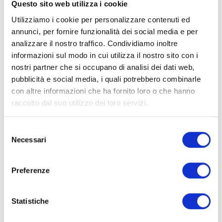
Questo sito web utilizza i cookie
Utilizziamo i cookie per personalizzare contenuti ed
annunci, per fornire funzionalità dei social media e per
analizzare il nostro traffico. Condividiamo inoltre
informazioni sul modo in cui utilizza il nostro sito con i
nostri partner che si occupano di analisi dei dati web,
pubblicità e social media, i quali potrebbero combinarle
con altre informazioni che ha fornito loro o che hanno
raccolto dal suo utilizzo dei loro servizi.
S
Necessari
Dichiaro di aver preso visione e di accettare
e
l
l'
informativa privacy
e
Preferenze
z
Invia
i
o
Statistiche
n