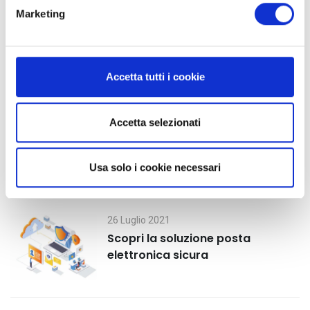
e
Marketing
d
e
l
c
Accetta tutti i cookie
Ultimi post
o
n
30 Luglio 2021
s
Accetta selezionati
Secure mail: cos’è e vantaggi
e
n
Usa solo i cookie necessari
s
o
26 Luglio 2021
Scopri la soluzione posta
elettronica sicura