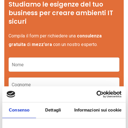
Studiamo le esigenze del tuo
business per creare ambienti IT
sicuri
Compila il form per richiedere una
consulenza
gratuita
di
mezz’ora
con un nostro esperto.
Consenso
Dettagli
Informazioni sui cookie