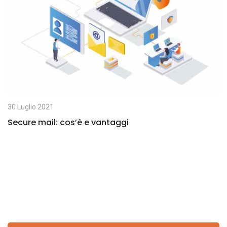
E
m
a
i
l
30 Luglio 2021
Secure mail: cos’è e vantaggi