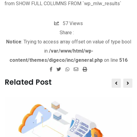
from SHOW FULL COLUMNS FROM `wp_mlw_results`
57
Views
Share :
Notice
: Trying to access array offset on value of type bool
in
/var/www/html/wp-
content/themes/digeco/inc/general.php
on line
516
W
S
P
h
h
r
Related Post
a
a
i
t
r
n
s
e
t
a
v
p
i
p
a