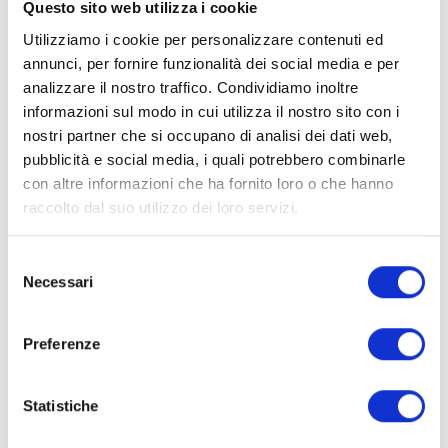
Questo sito web utilizza i cookie
Utilizziamo i cookie per personalizzare contenuti ed
annunci, per fornire funzionalità dei social media e per
analizzare il nostro traffico. Condividiamo inoltre
informazioni sul modo in cui utilizza il nostro sito con i
nostri partner che si occupano di analisi dei dati web,
pubblicità e social media, i quali potrebbero combinarle
con altre informazioni che ha fornito loro o che hanno
raccolto dal suo utilizzo dei loro servizi.
S
Necessari
Dichiaro di aver preso visione e di accettare
e
l
l'
informativa privacy
e
Preferenze
z
Invia
i
o
Statistiche
n