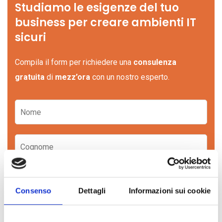
Studiamo le esigenze del tuo
business per creare ambienti IT
sicuri
Compila il form per richiedere una
consulenza
gratuita
di
mezz’ora
con un nostro esperto.
Consenso
Dettagli
Informazioni sui cookie