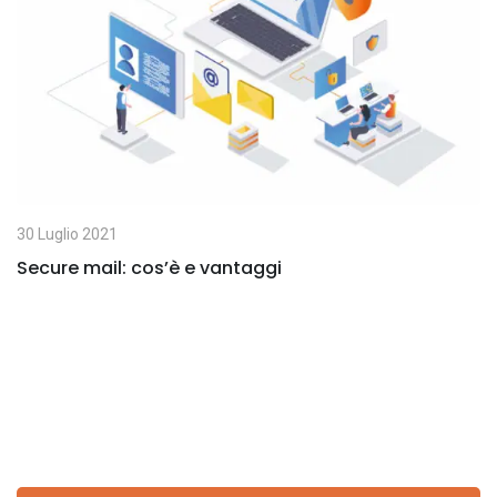
E
m
a
i
l
30 Luglio 2021
Secure mail: cos’è e vantaggi