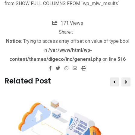
from SHOW FULL COLUMNS FROM `wp_mlw_results`
171
Views
Share :
Notice
: Trying to access array offset on value of type bool
in
/var/www/html/wp-
content/themes/digeco/inc/general.php
on line
516
W
S
P
h
h
r
Related Post
a
a
i
t
r
n
s
e
t
a
v
p
i
p
a