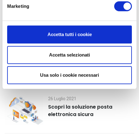
e
Marketing
d
e
l
c
Accetta tutti i cookie
Ultimi post
o
n
30 Luglio 2021
s
Accetta selezionati
Secure mail: cos’è e vantaggi
e
n
Usa solo i cookie necessari
s
o
26 Luglio 2021
Scopri la soluzione posta
elettronica sicura