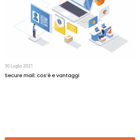
E
m
a
i
l
30 Luglio 2021
Secure mail: cos’è e vantaggi