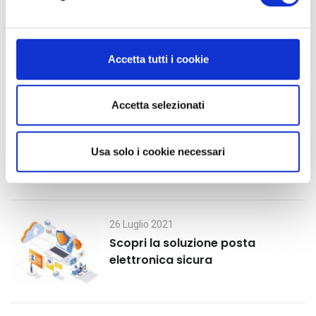
d
e
l
c
Accetta tutti i cookie
o
Ultimi post
n
s
Accetta selezionati
e
30 Luglio 2021
n
Secure mail: cos’è e vantaggi
Usa solo i cookie necessari
s
o
26 Luglio 2021
Scopri la soluzione posta
elettronica sicura