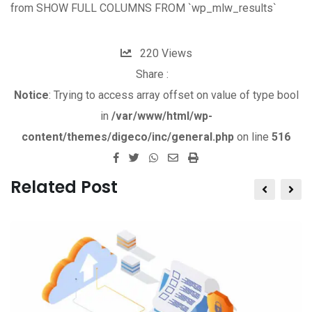
from SHOW FULL COLUMNS FROM `wp_mlw_results`
220
Views
Share :
Notice
: Trying to access array offset on value of type bool
in
/var/www/html/wp-
content/themes/digeco/inc/general.php
on line
516
W
S
P
h
h
r
Related Post
a
a
i
t
r
n
s
e
t
a
v
p
i
p
a