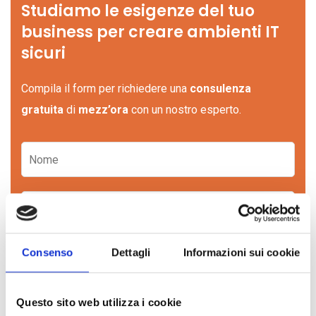
Studiamo le esigenze del tuo
business per creare ambienti IT
sicuri
Compila il form per richiedere una
consulenza
gratuita
di
mezz’ora
con un nostro esperto.
Consenso
Dettagli
Informazioni sui cookie
Questo sito web utilizza i cookie