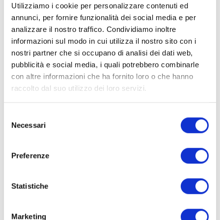
Utilizziamo i cookie per personalizzare contenuti ed
annunci, per fornire funzionalità dei social media e per
analizzare il nostro traffico. Condividiamo inoltre
informazioni sul modo in cui utilizza il nostro sito con i
nostri partner che si occupano di analisi dei dati web,
pubblicità e social media, i quali potrebbero combinarle
con altre informazioni che ha fornito loro o che hanno
raccolto dal suo utilizzo dei loro servizi.
S
Necessari
e
l
Dichiaro di aver preso visione e di accettare
e
l'
informativa privacy
Preferenze
z
i
Invia
o
Statistiche
n
e
Marketing